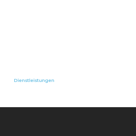
GEMEINSAM KÖNNEN
WIR ETWAS BEWIRKEN
UND
ZUKUNFTSORIENTIERT
BAUEN.
Dienstleistungen