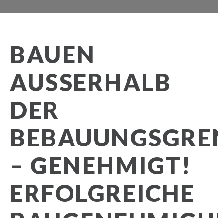
BAUEN
AUSSERHALB D
ER B
EBAUUNGSGRENZ
GENEHMIGT! E
RFOLGREICHE B