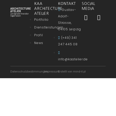
KAA
KONTAKT
SOCIAL
ARCHITECTURE
MEDIA
ARCHITECTURE
Gustav-
ATELIER
ATELIER
Design and Investor
Adolf-
Supervision
Portfolio
Strasse,
Dienstleistungen
04105 Leipzig
Profil
(+49) 341
News
247 445 08
info@kaatelier.de
Datenschutzbestimmungen
Impressum
Erstellt von mind-it.pl