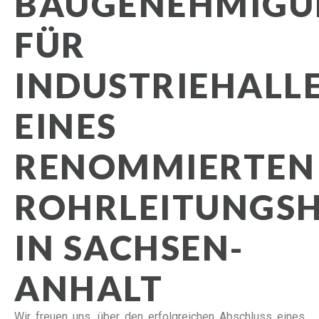
AUGENEHMIGUN
ÜR I
NDUSTRIEHALLE 
INES R
ENOMMIERTEN R
OHRLEITUNGSHE
N SACHSEN-A
NHALT
Wir freuen uns, über den erfolgreichen Abschluss eines