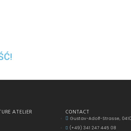
ŚĆ!
URE ATELIER
CONTACT
Gustav-Adolf-Strasse, 0410
(+49) 341 247 445 08