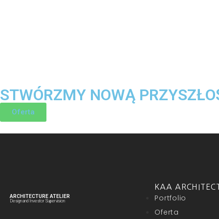
STWÓRZMY NOWĄ PRZYSZŁO
Oferta
KAA ARCHITECT
ARCHITECTURE ATELIER
Portfolio
Design and Investor Supervision
Oferta